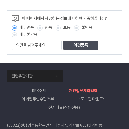
이 페이지에서 제공하는 정보에 대하여 만족하십니까?
매우만족
만족
보통
불만족
매우불만족
의
견
을
남
겨
주
smartKPX
세
관련유관기관
전
요
력
거
KPX소개
개인정보처리방침
래
이메일무단수집거부
프로그램 다운로드
소
전자메일(직원전용)
(58322)전남광주통합특별시 나주시 빛가람로 625(빛가람동)