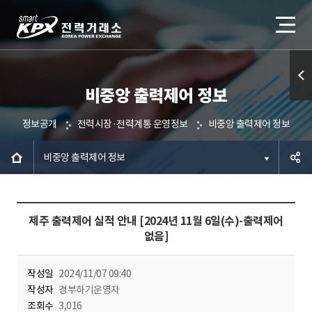
비중앙 출력제어 정보
퀵메
뉴 열
정보공개
전력시장·전력계통 운영정보
비중앙 출력제어 정보
기
비중앙 출력제어 정보
공유하
제주 출력제어 실적 안내 [2024년 11월 6일(수)-출력제어
기
없음]
작성일
2024/11/07 09:40
작성자
경부하기운영자
조회수
3,016