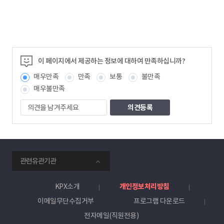
이 페이지에서 제공하는 정보에 대하여 만족하십니까?
매우만족
만족
보통
불만족
매우불만족
의
견
을
남
겨
주
smartKPX
세
관련유관기관
전
요
력
거
KPX소개
개인정보처리방침
래
이메일무단수집거부
프로그램 다운로드
소
전자메일(직원전용)