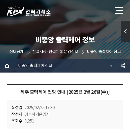
비중앙 출력제어 정보
퀵메
뉴 열
정보공개
전력시장·전력계통 운영정보
비중앙 출력제어 정보
기
비중앙 출력제어 정보
공유하
제주 출력제어 전망 안내 [2025년 2월 26일(수)]
기
작성일
2025/02/25 17:30
작성자
경부하기운영자
조회수
3,251