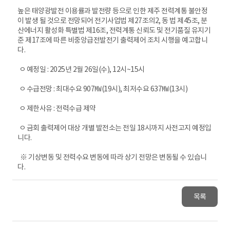
높은 태양광발전 이용률과 발전량 등으로 인한 제주 전력계통 불안정
이 발생 될 것으로 전망되어 전기사업법 제27조의2, 동 법 제45조, 분
산에너지 활성화 특별법 제16조, 전력계통 신뢰도 및 전기품질 유지기
준 제17조에 따른 비중앙급전발전기 출력제어 조치 시행을 예고합니
다.
ㅇ 예정일 : 2025년 2월 26일(수), 12시~15시
ㅇ 수급전망 : 최대수요 907㎿(19시), 최저수요 637㎿(13시)
ㅇ 제한사유 : 전력수급 제약
ㅇ 금회 출력제어 대상 개별 발전소는 전일 18시까지 사전고지 예정입
니다.
※ 기상변동 및 전력수요 변동에 따라 상기 전망은 변동될 수 있습니
다.
목록