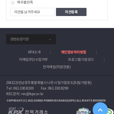
매우불만족
의
견
을
남
겨
주
smartKPX
세
관련유관기관
전
요
력
거
KPX소개
개인정보처리방침
래
이메일무단수집거부
프로그램 다운로드
소
전자메일(직원전용)
(58322)전남광주통합특별시 나주시 빛가람로 625(빛가람동)
Tel :
061.330.8100
Fax : 061.330.8299
REC문의 : rec@kpx.or.kr
COPYRIGHT(C) 2021 KOREA POWER EXCHANGE(KPX) ALL RIGHTS RESERVED