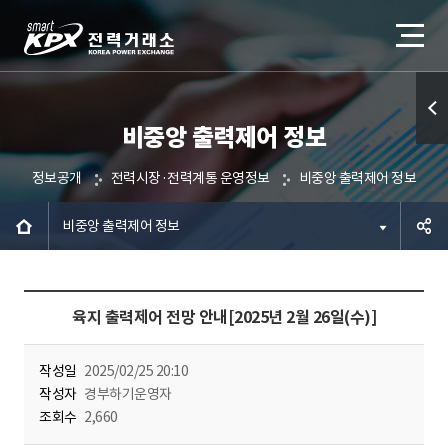
비중앙 출력제어 정보
퀵메
뉴 열
정보공개
전력시장·전력계통 운영정보
비중앙 출력제어 정보
기
비중앙 출력제어 정보
공유하
육지 출력제어 전망 안내[2025년 2월 26일(수)]
기
작성일
2025/02/25 20:10
작성자
경부하기운영자
조회수
2,660