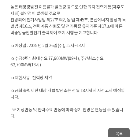
높은 태양광발전 이용률과 발전량 등으로 인한 육지 전력계통(제주도
제외) 불안정이 발생될 것으로
전망되어 전기사업법 제27조의2, 동 법 제45조, 분산에너지 활성화 특
별법 제16조, 전력계통 신뢰도 및 전기품질 유지기준 제17조에 따른
비중앙급전발전기 출력제어 조치 시행을 예고합니다.
o 예정일 : 2025년 2월 26일(수), 12시~14시
o 수급전망 : 최대수요 77,600MW(09시), 주간최소수요
62,700MW(13시)
o 제한사유 : 전력망 제약
o 금회 출력제한 대상 개별 발전소는 전일 18시까지 사전고지 예정입
니다.
※ 기상변동 및 전력수요 변동에 따라 상기 전망은 변동될 수 있습니
다.
목록