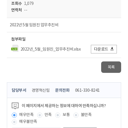
조회수
1,079
연락처
--
2022년 5월 임원진 업무추진비
첨부파일
2022년_5월_임원진_업무추진비.xlsx
다운로드
목록
콘
담당부서
경영혁신팀
문의전화
061-330-8241
텐
츠
정
이 페이지에서 제공하는 정보에 대하여 만족하십니까?
보
매우만족
만족
보통
불만족
책
임
매우불만족
자