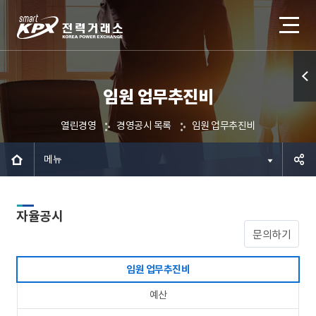
임원 업무추진비
퀵메
뉴 열
열린경영
경영공시 목록
임원 업무추진비
기
메뉴
공유하
자율공시
기
문의하기
임원 업무추진비
예산