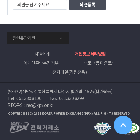
의
견
을
남
겨
주
smartKPX
세
관련유관기관
전
요
력
거
KPX소개
개인정보처리방침
래
이메일무단수집거부
프로그램 다운로드
소
전자메일(직원전용)
(58322)전남광주통합특별시 나주시 빛가람로 625(빛가람동)
Tel :
061.330.8100
Fax : 061.330.8299
REC문의 : rec@kpx.or.kr
COPYRIGHT(C) 2021 KOREA POWER EXCHANGE(KPX) ALL RIGHTS RESERVED