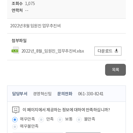
조회수
1,075
연락처
--
2022년 8월 임원진 업무추진비
첨부파일
2022년_8월_임원진_업무추진비.xlsx
다운로드
목록
콘
담당부서
경영혁신팀
문의전화
061-330-8241
텐
츠
정
이 페이지에서 제공하는 정보에 대하여 만족하십니까?
보
매우만족
만족
보통
불만족
책
임
매우불만족
자