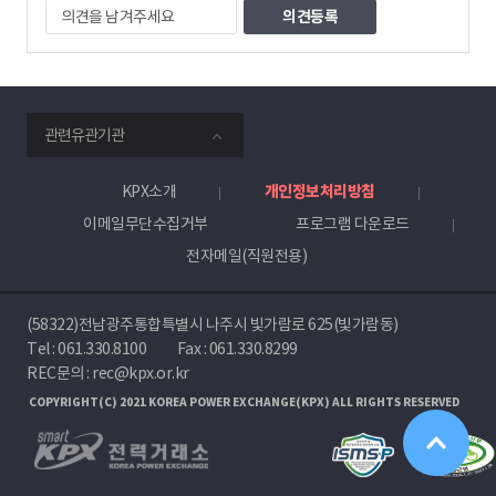
의
견
을
남
겨
주
smartKPX
세
관련유관기관
전
요
력
거
KPX소개
개인정보처리방침
래
이메일무단수집거부
프로그램 다운로드
소
전자메일(직원전용)
(58322)전남광주통합특별시 나주시 빛가람로 625(빛가람동)
Tel :
061.330.8100
Fax : 061.330.8299
REC문의 : rec@kpx.or.kr
COPYRIGHT(C) 2021 KOREA POWER EXCHANGE(KPX) ALL RIGHTS RESERVED