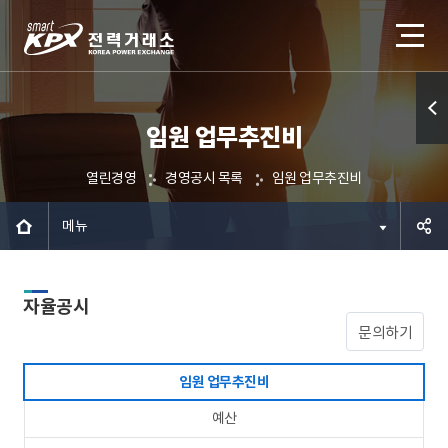
임원 업무추진비
퀵메
뉴 열
열린경영
경영공시 목록
임원 업무추진비
기
메뉴
공유하
자율공시
기
문의하기
임원 업무추진비
예산