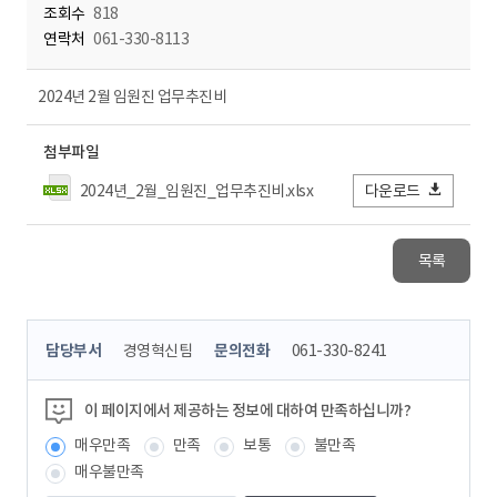
조회수
818
연락처
061-330-8113
2024년 2월 임원진 업무추진비
첨부파일
2024년_2월_임원진_업무추진비.xlsx
다운로드
목록
콘
담당부서
경영혁신팀
문의전화
061-330-8241
텐
츠
정
이 페이지에서 제공하는 정보에 대하여 만족하십니까?
보
매우만족
만족
보통
불만족
책
임
매우불만족
자