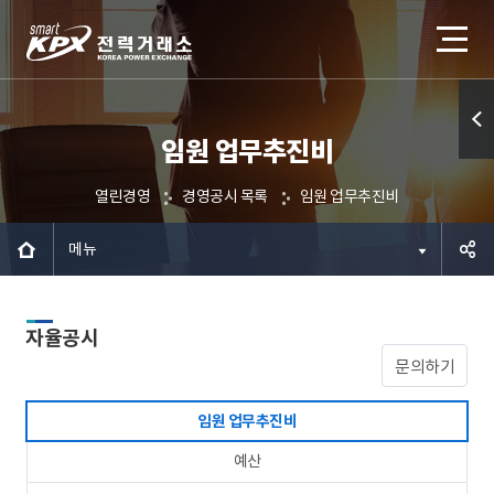
임원 업무추진비
퀵메
뉴 열
열린경영
경영공시 목록
임원 업무추진비
기
메뉴
공유하
자율공시
기
문의하기
임원 업무추진비
예산