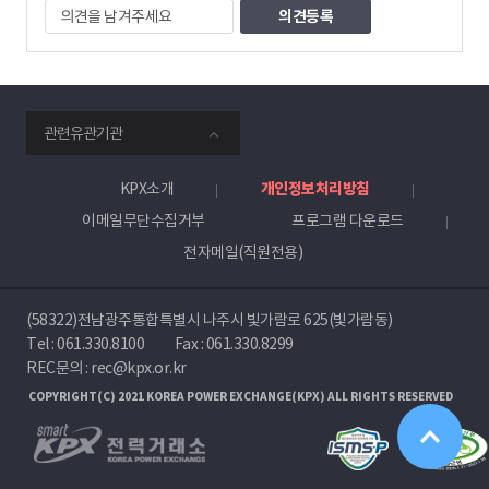
의
견
을
남
겨
주
smartKPX
세
관련유관기관
전
요
력
거
KPX소개
개인정보처리방침
래
이메일무단수집거부
프로그램 다운로드
소
전자메일(직원전용)
(58322)전남광주통합특별시 나주시 빛가람로 625(빛가람동)
Tel :
061.330.8100
Fax : 061.330.8299
REC문의 : rec@kpx.or.kr
COPYRIGHT(C) 2021 KOREA POWER EXCHANGE(KPX) ALL RIGHTS RESERVED