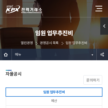
임원 업무추진비
퀵메
뉴 열
열린경영
경영공시 목록
임원 업무추진비
기
메뉴
공유하
자율공시
기
문의하기
임원 업무추진비
예산