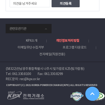
의
견
을
남
겨
주
smartKPX
세
관련유관기관
전
요
력
거
KPX소개
개인정보처리방침
래
이메일무단수집거부
프로그램 다운로드
소
전자메일(직원전용)
(58322)전남광주통합특별시 나주시 빛가람로 625(빛가람동)
Tel :
061.330.8100
Fax : 061.330.8299
REC문의 : rec@kpx.or.kr
COPYRIGHT(C) 2021 KOREA POWER EXCHANGE(KPX) ALL RIGHTS RESERVED