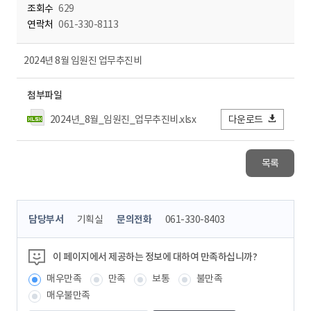
조회수
629
연락처
061-330-8113
2024년 8월 임원진 업무추진비
첨부파일
2024년_8월_임원진_업무추진비.xlsx
다운로드
목록
콘
담당부서
기획실
문의전화
061-330-8403
텐
츠
정
이 페이지에서 제공하는 정보에 대하여 만족하십니까?
보
매우만족
만족
보통
불만족
책
임
매우불만족
자