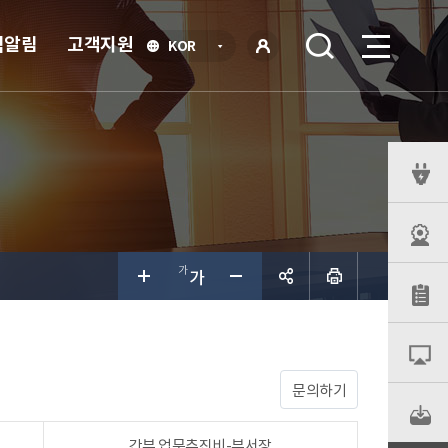
식알림
고객지원
언
KOR
어
로
선
그인
택
열
기
퀵
메
뉴
공유하
기
문의하기
간부 업무추진비-부서장