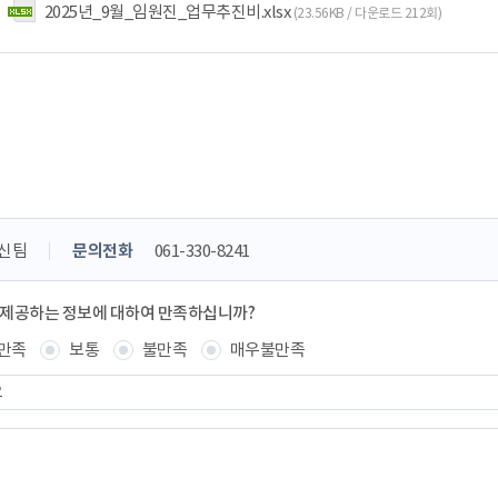
2025년_9월_임원진_업무추진비.xlsx
(23.56KB / 다운로드 212회)
신팀
문의전화
061-330-8241
 제공하는 정보에 대하여 만족하십니까?
만족
보통
불만족
매우불만족