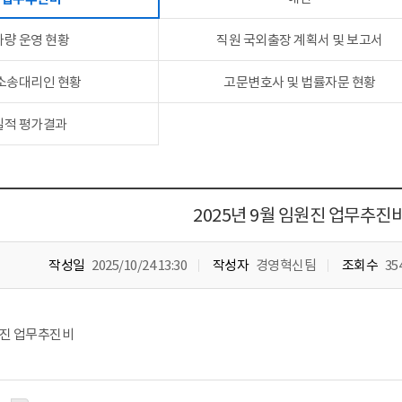
차량 운영 현황
직원 국외출장 계획서 및 보고서
 소송대리인 현황
고문변호사 및 법률자문 현황
실적 평가결과
2025년 9월 임원진 업무추진
작성일
2025/10/24 13:30
작성자
경영혁신팀
조회수
35
임원진 업무추진비