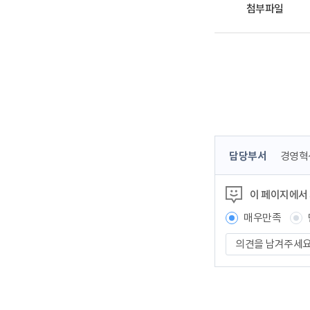
첨부파일
콘
담당부서
경영혁
텐
츠
이 페이지에서
정
보
매우만족
책
의
임
견
자
을
남
겨