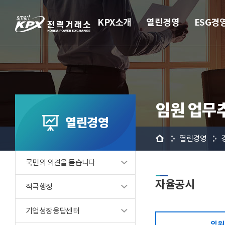
KPX소개
열린경영
ESG경
임원 업무
열린경영
홈
열린경영
국민의 의견을 듣습니다
자율공시
적극행정
기업성장응답센터
임원