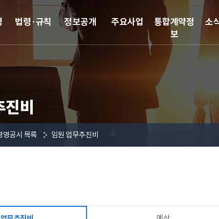
영
법령·규칙
정보공개
주요사업
통합계약정
소
보
추진비
경영공시 목록
임원 업무추진비
예산
 업무추진비