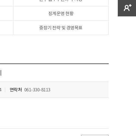
징계운영 현황
중장기 전략 및 경영목표
비
4
연락처
061-330-8113