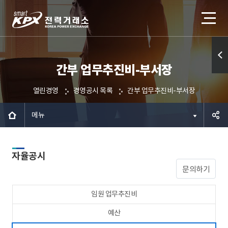
간부 업무추진비-부서장
퀵메
뉴 열
열린경영
경영공시 목록
간부 업무추진비-부서장
기
메뉴
공유하
자율공시
기
문의하기
임원 업무추진비
예산