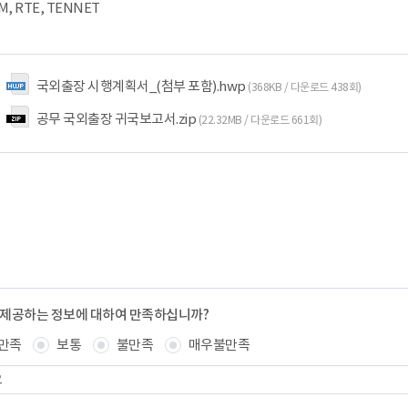
M, RTE, TENNET
국외출장 시행계획서_(첨부 포함).hwp
(368KB / 다운로드 438회)
공무 국외출장 귀국보고서.zip
(22.32MB / 다운로드 661회)
 제공하는 정보에 대하여 만족하십니까?
만족
보통
불만족
매우불만족