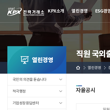
KPX소개
열린경영
ESG경
직원 국외
열린경영
홈
열린경영
국민의 의견을 듣습니다
자율공시
적극행정
기업성장응답센터
임원