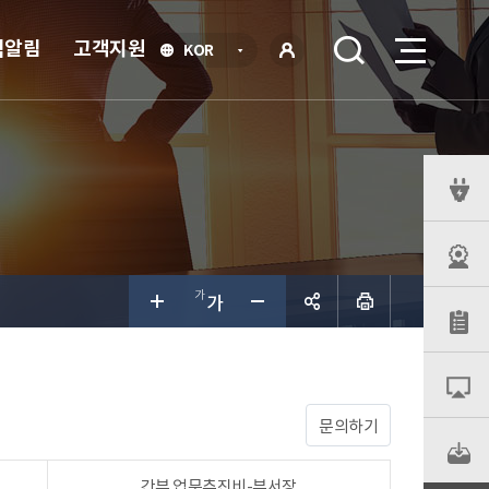
식알림
고객지원
언
KOR
어
로
선
그인
택
열
기
퀵
메
뉴
공유하
기
문의하기
간부 업무추진비-부서장