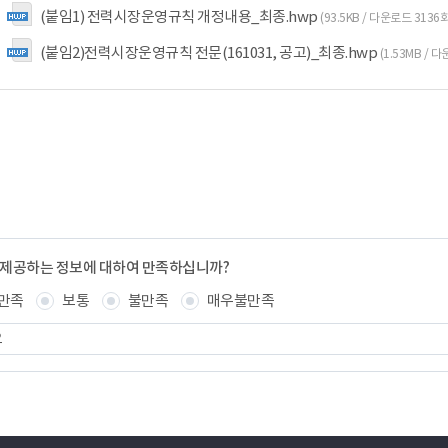
(붙임1) 전력시장운영규칙 개정내용_최종.hwp
(93.5KB / 다운로드 3136회
(붙임2)전력시장운영규칙 전문(161031, 공고)_최종.hwp
(1.53MB / 
 제공하는 정보에 대하여 만족하십니까?
만족
보통
불만족
매우불만족