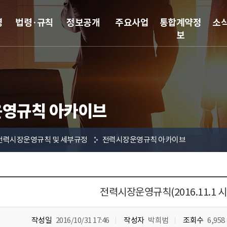
영
법령·규칙
정보공개
주요사업
통합계약정
소
보
영규칙 아카이브
전력시장운영규칙 및 세부규정
전력시장운영규칙 아카이브
전력시장운영규칙(2016.11.1 시
작성일
2016/10/31 17:46
작성자
박희범
조회수
6,958