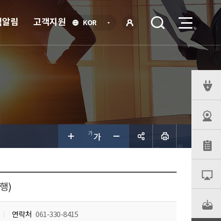
식알림
고객지원
언
KOR
어
로
선
그인
택
열
기
퀵
메
뉴
공유하
기
행)
연락처
061-330-8415