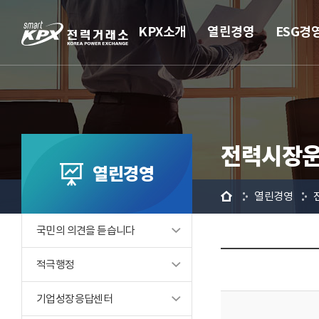
KPX소개
열린경영
ESG경
전력시장운
열린경영
홈
열린경영
국민의 의견을 듣습니다
적극행정
기업성장응답센터