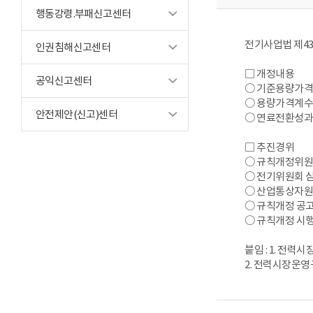
행동강령.부패신고센터
전기사업법 제43
인권침해신고센터
□ 개정내용
공익신고센터
○ 기준용량가격(
○ 용량가격계수(
안전제안(신고)센터
○ 연료전환성과계
□ 추진경위
○ 규칙개정위원회 심의
○ 전기위원회 심의 :
○ 산업통상자원부장관
○ 규칙개정 공고 : ‘
○ 규칙개정 시행 : ‘
붙임 : 1. 전
2. 전력시장운영규칙