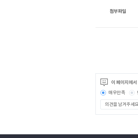
첨부파일
이 페이지에서
매우만족
의
견
을
남
겨
주