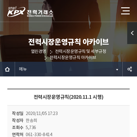
전력시장운영규칙 아카이브
퀵메
열린경영
전력시장운영규칙 및 세부규정
뉴 열
전력시장운영규칙 아카이브
기
메뉴
공유하
전력시장운영규칙(2020.11.1 시행)
기
작성일
2020/11/05 17:23
작성자
한송희
조회수
5,736
연락처
061-330-8414