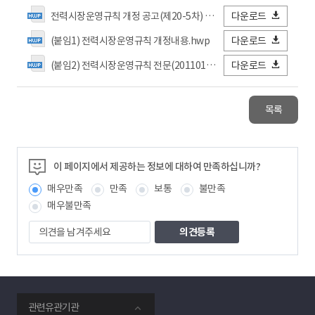
전력시장운영규칙 개정 공고(제20-5차) 1.hwp
다운로드
(붙임1) 전력시장운영규칙 개정내용.hwp
다운로드
(붙임2) 전력시장운영규칙 전문(201101, 공고).hwp
다운로드
목록
이 페이지에서 제공하는 정보에 대하여 만족하십니까?
매우만족
만족
보통
불만족
매우불만족
의
견
을
남
겨
주
smartKPX
세
관련유관기관
전