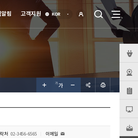
식알림
고객지원
언
KOR
어
로
선
그인
택
열
기
퀵
메
뉴
공유하
기
락처
02-3456-6565
이메일