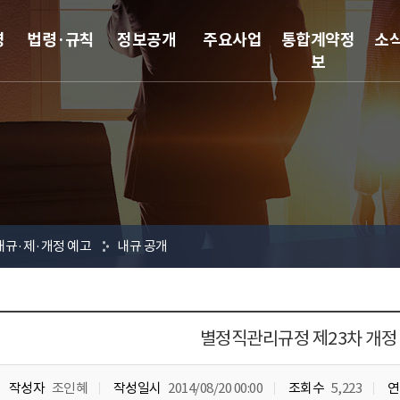
영
법령·규칙
정보공개
주요사업
통합계약정
소
보
내규·제·개정 예고
내규 공개
별정직관리규정 제23차 개정
작성자
조인혜
작성일시
2014/08/20 00:00
조회수
5,223
연