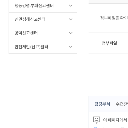
행동강령.부패신고센터
첨부파일을 확인
인권침해신고센터
공익신고센터
첨부파일
안전제안(신고)센터
콘
담당부서
수요전
텐
츠
이 페이지에서
정
보