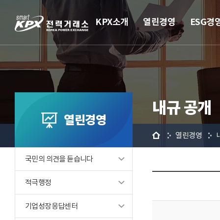
KPX소개
열린경영
ESG경
내규 공개
열린경영
홈
열린경영
국민의 의견을 듣습니다
적극행정
기업성장응답센터