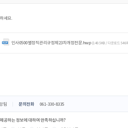
하세요.
인사0500별정직관리규정제23차개정전문.hwp
(140.5KB / 다운로드 546
망팀
문의전화
061-330-8335
 제공하는 정보에 대하여 만족하십니까?