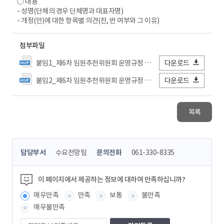
○ 내용
- 성명(단체의 경우 단체명과 대표자명)
- 개정(안)에 대한 항목별 의견(찬, 반 여부와 그 이유)
첨부파일
붙임1_제6차 임원추천위원회 운영규정 개정(안)_신구조문대비표.hwp
다운로드
붙임2_제6차 임원추천위원회 운영규정 개정(안)_전문.hwp
다운로드
목록
콘
담당부서
수요전망팀
문의전화
061-330-8335
텐
츠
정
이 페이지에서 제공하는 정보에 대하여 만족하십니까?
보
매우만족
만족
보통
불만족
책
임
매우불만족
자
의