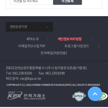
견
을
남
겨
주
smartKPX
세
관련유관기관
전
요
력
거
KPX소개
개인정보처리방침
래
이메일무단수집거부
프로그램 다운로드
소
전자메일(직원전용)
(58322)전남광주통합특별시 나주시 빛가람로 625(빛가람동)
Tel :
061.330.8100
Fax : 061.330.8299
REC문의 : rec@kpx.or.kr
COPYRIGHT(C) 2021 KOREA POWER EXCHANGE(KPX) ALL RIGHTS RESERVED