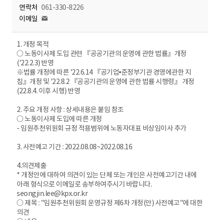
연락처
061-330-8226
이메일
1. 개정 목적
○ 노동이사제 도입 관련 『공공기관의 운영에 관한 법률』개정
('22.2.3) 반영
※법률 개정에 따른 '22.6.14 『공기업•준정부기관 경영에관한 지
침』개정 및 '22.8.2 『공공기관의 운영에 관한 법률 시행령』 개정
(22.8.4. 이후 시행) 반영
2. 주요 개정 사항 : 상세내용은 붙임 참조
○ 노동이사제 도입에 따른 개정
- 임원추천위원회 규정 적용범위에 노동자대표 비상임이사 추가
3. 사전예고 기간 : 2022.08.08~2022.08.16
4.의견제출
* 개정안에 대하여 의견이 있는 단체 또는 개인은 사전예고기간 내에
아래 형식으로 이메일로 송부하여주시기 바랍니다.
seongjin.lee@kpx.or.kr
○ 제목 : "임원추천위원회 운영규정 제6차 개정(안) 사전예고"에 대한
의견