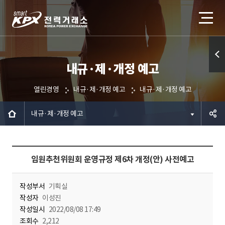
내규·제·개정 예고
퀵메
뉴 열
열린경영
내규·제·개정 예고
내규·제·개정 예고
기
내규·제·개정 예고
공유하
임원추천위원회 운영규정 제6차 개정(안) 사전예고
기
작성부서
기획실
작성자
이성진
작성일시
2022/08/08 17:49
조회수
2,212