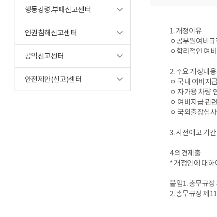
행동강령.부패신고센터
1. 개정이유
인권침해신고센터
ㅇ공무원여비규정
ㅇ합리적인 여비업
공익신고센터
2. 주요 개정내
안전제안(신고)센터
ㅇ 국내 여비지
ㅇ 자가용 차량 
ㅇ 여비지급 관
ㅇ 국외출장심사위
3. 사전예고 기간 : 20
4.의견제출
* 개정안에 대하
붙임1. 총무규정 
2. 총무규정 제1