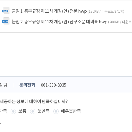
붙임 1. 총무규정 제11차 개정(안) 전문.hwp
(195KB / 다운로드 841회)
붙임 2. 총무규정 제11차 개정(안) 신구조문 대비표.hwp
(288KB / 다운로
망팀
문의전화
061-330-8335
 제공하는 정보에 대하여 만족하십니까?
만족
보통
불만족
매우불만족