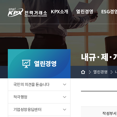
KPX소개
열린경영
ESG경
내규·제·
열린경영
홈
열린경영
국민의 의견을 듣습니다
적극행정
기업성장응답센터
작성부서