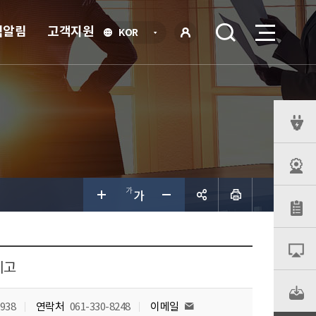
식알림
고객지원
언
KOR
어
로
선
그인
택
열
기
퀵
메
뉴
공유하
기
예고
,938
연락처
061-330-8248
이메일