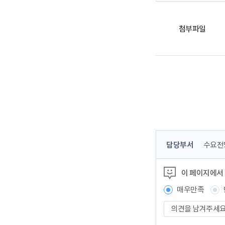
첨부파일
콘
담당부서
수요전
텐
츠
이 페이지에서
정
보
매우만족
책
의
임
견
자