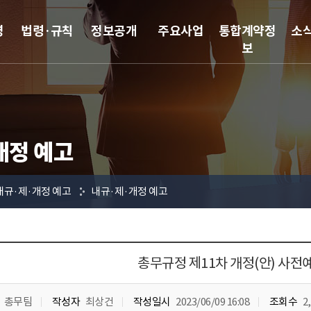
영
법령·규칙
정보공개
주요사업
통합계약정
소
보
개정 예고
내규·제·개정 예고
내규·제·개정 예고
총무규정 제11차 개정(안) 사전
총무팀
작성자
최상건
작성일시
2023/06/09 16:08
조회수
2