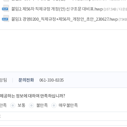
붙임2. 제56차 직제규정 개정(안) 신구조문 대비표.hwp
(107.5KB / 다운
붙임3. 경영0200_직제규정+제56차_개정안_초안_230627.hwp
(75K
망팀
문의전화
061-330-8335
 제공하는 정보에 대하여 만족하십니까?
만족
보통
불만족
매우불만족