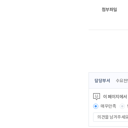
첨부파일
콘
담당부서
수요전
텐
츠
이 페이지에서
정
보
매우만족
책
의
임
견
자
을