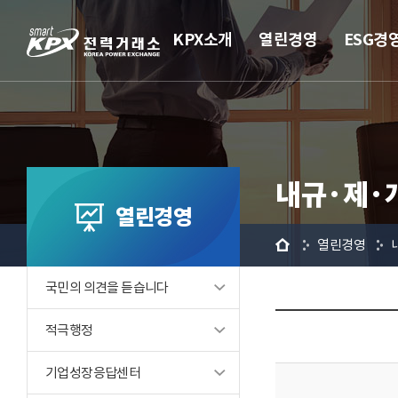
KPX소개
열린경영
ESG경
내규·제·
열린경영
홈
열린경영
국민의 의견을 듣습니다
적극행정
기업성장응답센터