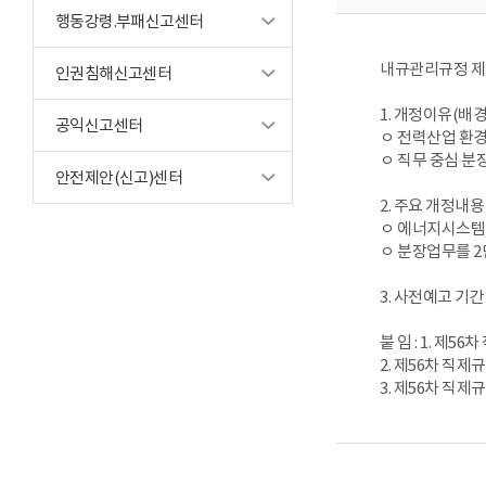
행동강령.부패신고센터
내규관리규정 제1
인권침해신고센터
1. 개정이유(배경
공익신고센터
ㅇ 전력산업 환경
ㅇ 직무 중심 분
안전제안(신고)센터
2. 주요 개정내용
ㅇ 에너지시스템 
ㅇ 분장업무를 2
3. 사전예고 기간 :
붙 임 : 1. 제5
2. 제56차 직
3. 제56차 직제규