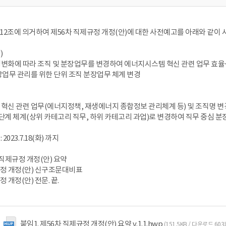
2조에 의거하여 제56차 직제규정 개정(안)에 대한 사전예고를 아래와 같이 
)
변화에 따라 조직 및 분장업무를 변경하여 에너지시스템 혁신 관련 업무 효율
장업무 관리를 위한 단위 조직 분장업무 체계 변경
혁신 관련 업무(에너지정책, 재생에너지 종합정보 관리체계 등) 및 조직명 변
단계 체계(상위 카테고리 직무, 하위 카테고리 과업)로 변경하여 직무 중심 분
 2023.7.18(화) 까지
6차 직제규정 개정(안) 요약
제규정 개정(안) 신구조문대비표
정 개정(안) 전문. 끝.
붙임1. 제56차 직제규정 개정(안) 요약 v.1.1.hwp
(151.5KB / 다운로드 603