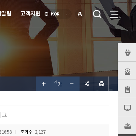
식알림
고객지원
언
KOR
어
로
선
그인
택
열
기
퀵
메
뉴
공유하
기
예고
 16:58
조회수
2,127