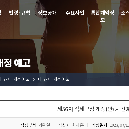
영
법령·규칙
정보공개
주요사업
통합계약정
소
보
개정 예고
내규·제·개정 예고
내규·제·개정 예고
제56차 직제규정 개정(안) 사전
작성부서
기획실
작성자
최재훈
작성일시
2023/07/12