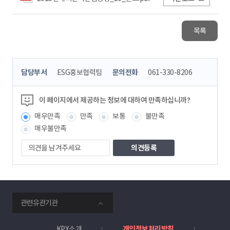
목록
콘
담당부서
ESG홍보협력팀
문의전화
061-330-8206
텐
츠
정
이 페이지에서 제공하는 정보에 대하여 만족하십니까?
보
매우만족
만족
보통
불만족
책
임
매우불만족
자
의
견
을
남
겨
주
smartKPX
세
관련유관기관
전
요
력
거
KPX소개
개인정보처리방침