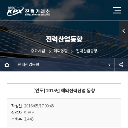
전력산업동향
퀵메
뉴 열
주요사업
해외동향
전력산업동향
기
전력산업동향
공유하
[인도] 2015년 해외전력산업 동향
기
작성일
2016/05/17 09:45
작성자
이현우
조회수
3,446