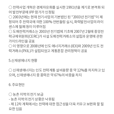
○ 전력사업 개혁은 경제자유화를 실시한 1991년을 계기로 본격화 되
어 발전부문에 IPP 참가가 인정됨
○ 2003년에는 현재 전기사업의 기본법인 된 "2003년 전기법"이 제
정되어 주 전력국에 의한 100% 언번들링 실시, 화력발전사업의 라이
센스제 철폐 등이 이루어짐
○ 도매전력거래소는 2003년 전기법에 기초해 2007년 2월에 중앙전
력규제위원회(CERC)가 사설 도매전력거래소의 설립과 운영에 관한
가이드라인을 공표
○ 이 영향으로 2008년에 인도 에너지거래소(IEX)와 2009년 인도 전
력거래소(PXIL)가 설립되었고 계통혼잡 관리정책이 공표
5.신재생에너지 현황
○ 신재생에너지는 인도 전력계통 설비용량 중 약 12%를 차지하고 있
으며, 신재생에너지 중 풍력은 약 67%의 비중을 차지
6. 주요현안
○ 농촌 지역의 전기 보급
- 농촌 지역의 전기 상황은 낙후됨
- 제 12차 계획에서는 전력에 대한 접근성을 더욱 키우고 보편화 할 필
요한 있음