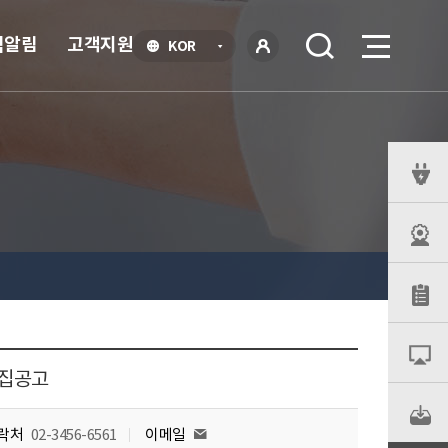
식알림
고객지원
언
KOR
어
로
선
그인
택
열
기
퀵
메
뉴
모집공고
락처
02-3456-6561
이메일