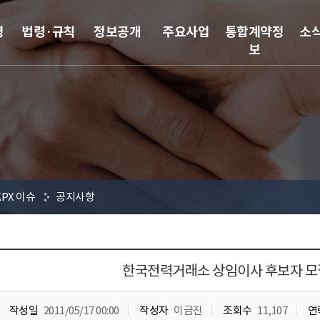
영
법령·규칙
정보공개
주요사업
통합계약정
소
보
KPX 이슈
공지사항
한국전력거래소 상임이사 후보자 
작성일
2011/05/17 00:00
작성자
이금진
조회수
11,107
연