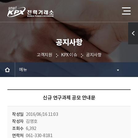
공지사항
퀵메
뉴 열
고객지원
KPX 이슈
공지사항
기
메뉴
신규 연구과제 공모 안내문
작성일
2016/06/16 11:03
작성자
김영호
조회수
6,392
연락처
061-330-8181