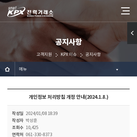
공지사항
퀵메
뉴 열
고객지원
KPX 이슈
공지사항
기
메뉴
개인정보 처리방침 개정 안내(2024.1.8.)
작성일
2024/01/08 18:39
작성자
박상훈
조회수
10,425
연락처
061-330-8373