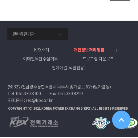
smartKPX
관련유관기관
전
력
거
KPX소개
개인정보처리방침
래
이메일무단수집거부
프로그램 다운로드
소
전자메일(직원전용)
(58322)전남광주통합특별시 나주시 빛가람로 625(빛가람동)
Tel :
061.330.8100
Fax : 061.330.8299
REC문의 : rec@kpx.or.kr
COPYRIGHT(C) 2021 KOREA POWER EXCHANGE(KPX) ALL RIGHTS RESERVED