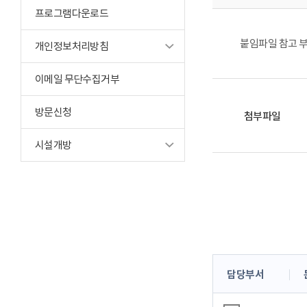
프로그램다운로드
붙임파일 참고 
개인정보처리방침
이메일 무단수집거부
방문신청
첨부파일
시설개방
콘
담당부서
텐
츠