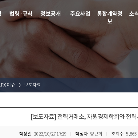
영
법령·규칙
정보공개
주요사업
통합계약정
소
보
KPX 이슈
보도자료
[보도자료] 전력거래소, 자원경제학회와 전
작성일
2022/10/27 17:29
작성자
양근희
조회수
5,865