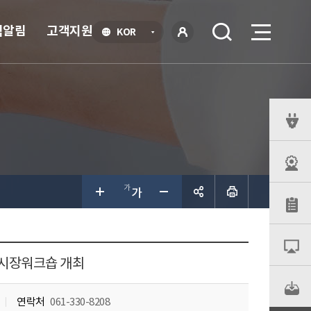
식알림
고객지원
언
KOR
어
로
선
그인
택
열
기
퀵
메
뉴
공유하
기
력시장워크숍 개최
연락처
061-330-8208