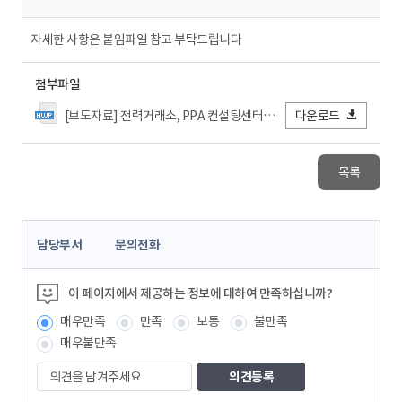
자세한 사항은 붙임파일 참고 부탁드립니다
첨부파일
[보도자료] 전력거래소, PPA 컨설팅센터 운영.hwp
다운로드
목록
콘
담당부서
문의전화
텐
츠
정
이 페이지에서 제공하는 정보에 대하여 만족하십니까?
보
매우만족
만족
보통
불만족
책
임
매우불만족
자
의
견