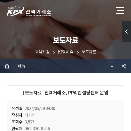
보도자료
퀵메
뉴 열
고객지원
KPX 이슈
보도자료
기
메뉴
공유하
[보도자료] 전력거래소, PPA 컨설팅센터 운영
기
작성일
2024/05/29 09:30
작성자
최가연
조회수
3,827
연락처
061-330-8206