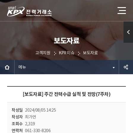
보도자료
퀵메
뉴 열
고객지원
KPX 이슈
보도자료
기
메뉴
공유하
[보도자료] 주간 전력수급 실적 및 전망(7주차)
기
작성일
2024/08/05 14:25
작성자
최가연
조회수
2,319
연락처
061-330-8206