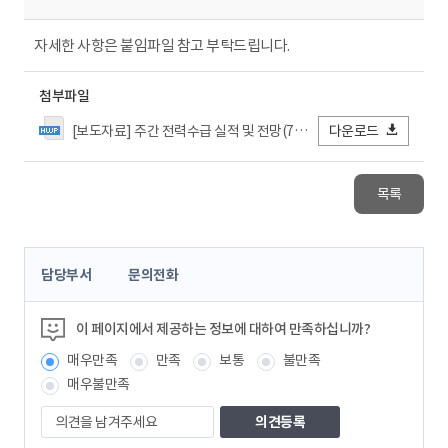
자세한 사항은 붙임파일 참고 부탁드립니다.
첨부파일
[보도자료] 주간 전력수급 실적 및 전망(7주차).hwp
다운로드
목록
콘
담당부서
문의전화
텐
츠
정
이 페이지에서 제공하는 정보에 대하여 만족하십니까?
보
매우만족
만족
보통
불만족
책
임
매우불만족
자
의
견