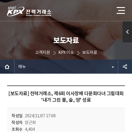
보도자료
퀵메
뉴 열
고객지원
KPX 이슈
보도자료
기
메뉴
공유하
[보도자료] 전력거래소, 제6회 이사장배 다문화다녀 그림대회
기
'내가 그린 물, 숲, 땅' 성료
작성일
2024/11/07 17:08
작성자
양근희
조회수
4,404