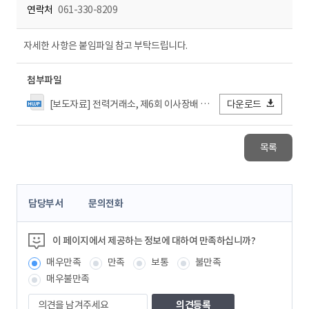
연락처
061-330-8209
자세한 사항은 붙임파일 참고 부탁드립니다.
첨부파일
[보도자료] 전력거래소, 제6회 이사장배 다문화다녀 그림대회 '내가 그린 물, 숲, 땅' 성료.hwp
다운로드
목록
콘
담당부서
문의전화
텐
츠
정
이 페이지에서 제공하는 정보에 대하여 만족하십니까?
보
매우만족
만족
보통
불만족
책
임
매우불만족
자
의