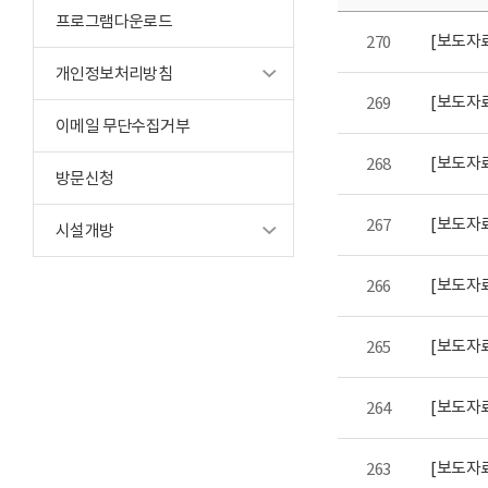
프로그램다운로드
[보도자료
270
개인정보처리방침
[보도자료
269
이메일 무단수집거부
268
방문신청
[보도자료
267
시설개방
[보도자
266
265
[보도자료
264
[보도자
263