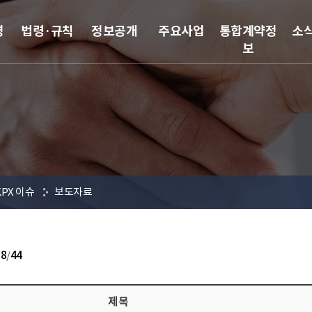
영
법령·규칙
정보공개
주요사업
통합계약정
소
보
KPX 이슈
보도자료
18
/
44
제목