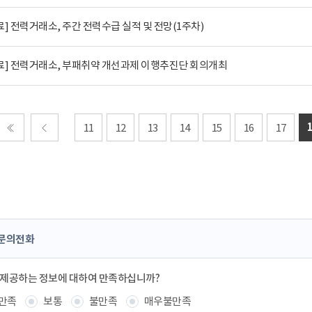
] 전력거래소, 주간 전력수급 실적 및 전망(1주차)
료] 전력거래소, 부패취약 개선과제 이행추진단 회의개최
11
12
13
14
15
16
17
처음
이전
문의전화
 제공하는 정보에 대하여 만족하십니까?
만족
보통
불만족
매우불만족