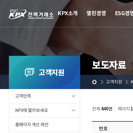
KPX소개
열린경영
ESG경
보도자료
고객지원
홈
고객지원
고객만족
전체
440건
페이지
KPX에 물어보세요
홈페이지 개선 제안
번호