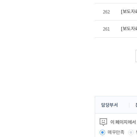
[보도자료
262
[보도자
261
콘
담당부서
텐
츠
이 페이지에서
정
보
매우만족
책