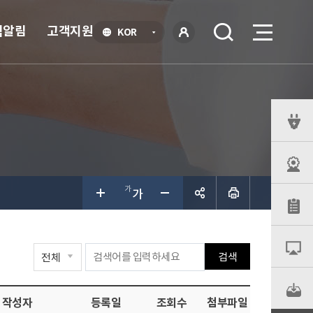
식알림
고객지원
언
KOR
어
로
선
그인
택
열
기
퀵
메
뉴
공유하
검색
기
작성자
등록일
조회수
첨부파일