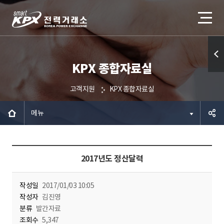
KPX 종합자료실
퀵메
뉴 열
고객지원
KPX 종합자료실
기
메뉴
공유하
2017년도 정산달력
기
작성일
2017/01/03 10:05
작성자
김진영
분류
발간자료
조회수
5,347