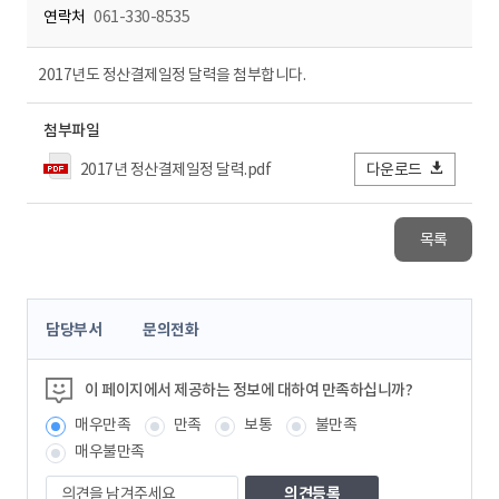
연락처
061-330-8535
2017년도 정산결제일정 달력을 첨부합니다.
첨부파일
2017년 정산결제일정 달력.pdf
다운로드
목록
콘
담당부서
문의전화
텐
츠
정
이 페이지에서 제공하는 정보에 대하여 만족하십니까?
보
매우만족
만족
보통
불만족
책
임
매우불만족
자
의