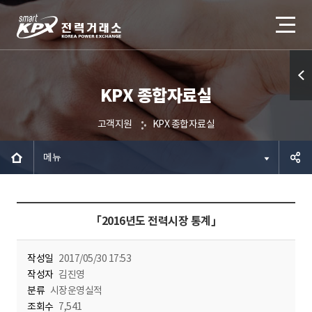
KPX 종합자료실
퀵메
뉴 열
고객지원
KPX 종합자료실
기
메뉴
공유하
「2016년도 전력시장 통계」
기
작성일
2017/05/30 17:53
작성자
김진영
분류
시장운영실적
조회수
7,541