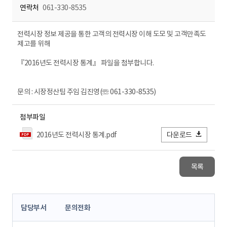
연락처
061-330-8535
전력시장 정보 제공을 통한 고객의 전력시장 이해 도모 및 고객만족도
제고를 위해
『2016년도 전력시장 통계』 파일을 첨부합니다.
문의 : 시장정산팀 주임 김진영(☏ 061-330-8535)
첨부파일
2016년도 전력시장 통계.pdf
다운로드
목록
콘
담당부서
문의전화
텐
츠