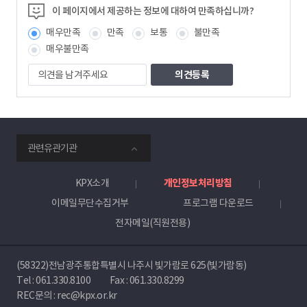
정
이 페이지에서 제공하는 정보에 대하여 만족하십니까?
보
매우만족
만족
보통
불만족
책
임
매우불만족
자
의
견
을
남
겨
주
smartKPX
세
관련유관기관
전
요
력
거
KPX소개
개인정보처리방침
래
이메일무단수집거부
프로그램 다운로드
소
전자메일(직원전용)
(58322)전남광주통합특별시 나주시 빛가람로 625(빛가람동)
Tel :
061.330.8100
Fax : 061.330.8299
REC문의 : rec@kpx.or.kr