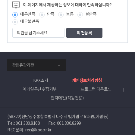
정
이 페이지에서 제공하는 정보에 대하여 만족하십니까?
보
매우만족
만족
보통
불만족
책
임
매우불만족
자
의
견
을
남
겨
주
smartKPX
세
관련유관기관
전
요
력
거
KPX소개
개인정보처리방침
래
이메일무단수집거부
프로그램 다운로드
소
전자메일(직원전용)
(58322)전남광주통합특별시 나주시 빛가람로 625(빛가람동)
Tel :
061.330.8100
Fax : 061.330.8299
REC문의 : rec@kpx.or.kr