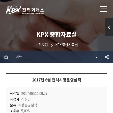
KPX 종합자료실
퀵메
뉴 열
고객지원
KPX 종합자료실
기
메뉴
공유하
2017년 6월 전력시장운영실적
기
작성일
2017/08/11 09:27
작성자
김진영
분류
시장운영실적
조회수
5,026