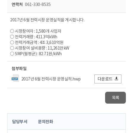
연락처
061-330-8535
2017년 6월 전력시장 운영실적을 게시합니다.
○ 시장참여자 : 1,580개 사업자
○ 전력거래량 : 411.3억kWh
○ 전력거래금액 : 4조 3,610억원
○ 시장참여 설비용량 : 11,261만kW
○ SMP(월평균) : 82.71원/kWh
첨부파일
2017년 6월 전력시장 운영실적.hwp
다운로드
목록
콘
담당부서
문의전화
텐
츠