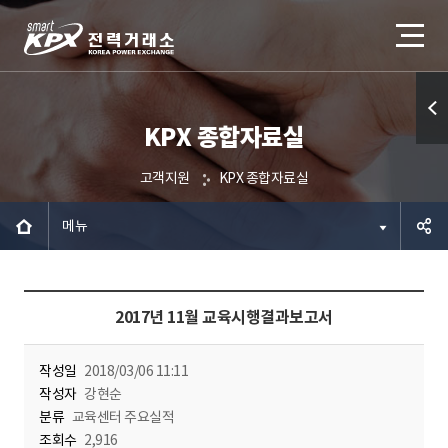
KPX 종합자료실
퀵메
뉴 열
고객지원
KPX 종합자료실
기
메뉴
공유하
2017년 11월 교육시행결과보고서
기
작성일
2018/03/06 11:11
작성자
강현순
분류
교육센터 주요실적
조회수
2,916