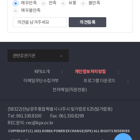
매우만족
만족
보통
불만족
책
임
매우불만족
자
의
견
을
남
겨
주
smartKPX
세
관련유관기관
전
요
력
거
KPX소개
개인정보처리방침
래
이메일무단수집거부
프로그램 다운로드
소
전자메일(직원전용)
(58322)전남광주통합특별시 나주시 빛가람로 625(빛가람동)
Tel :
061.330.8100
Fax : 061.330.8299
REC문의 : rec@kpx.or.kr
COPYRIGHT(C) 2021 KOREA POWER EXCHANGE(KPX) ALL RIGHTS RESERVED