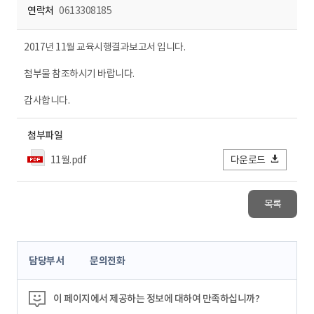
연락처
0613308185
2017년 11월 교육시행결과보고서 입니다.
첨부물 참조하시기 바랍니다.
감사합니다.
첨부파일
11월.pdf
다운로드
목록
콘
담당부서
문의전화
텐
츠
정
이 페이지에서 제공하는 정보에 대하여 만족하십니까?
보