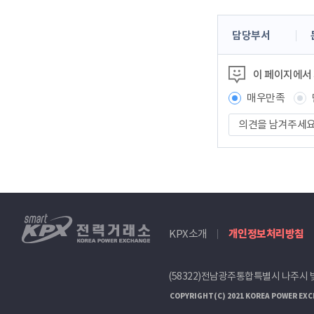
콘
담당부서
텐
츠
이 페이지에서
정
보
매우만족
책
의
임
견
자
을
남
겨
주
세
smartKPX
요
KPX소개
개인정보처리방침
전
력
거
(58322)전남광주통합특별시 나주시 
래
소
COPYRIGHT(C) 2021 KOREA POWER EXC