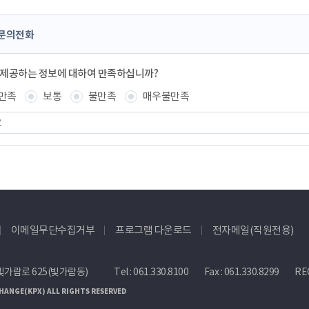
문의전화
 제공하는 정보에 대하여 만족하십니까?
만족
보통
불만족
매우불만족
이메일무단수집거부
프로그램 다운로드
전자메일(직원전용)
빛가람로 625(빛가람동)
Tel :
061.330.8100
Fax : 061.330.8299
REC
HANGE(KPX) ALL RIGHTS RESERVED