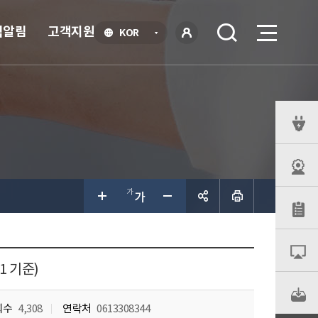
식알림
고객지원
언
KOR
어
로
선
그인
택
열
기
퀵
메
뉴
공유하
기
1 기준)
회수
4,308
연락처
0613308344