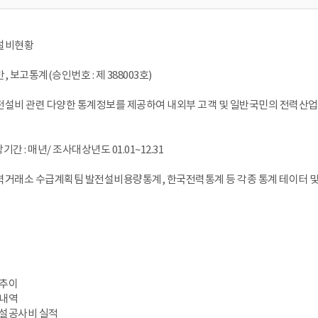
전설비현황
, 보고통계(승인번호 : 제 388003호)
발전설비 관련 다양한 통계정보를 제공하여 내외부 고객 및 일반국민의 전력산
간 : 매년/ 조사대상년도 01.01~12.31
전력거래소 수급계획팀 발전설비용량통계, 한국전력통계 등 각종 통계 테이터 
동추이
부내역
건설공사비 실적