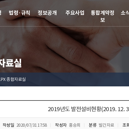
영
법령·규칙
정보공개
주요사업
통합계약정
소
보
합자료실
KPX 종합자료실
2019년도 발전설비현황(2019. 12. 3
작성일
2020/07/31 17:58
작성자
홍승희
분류
발간자료
조