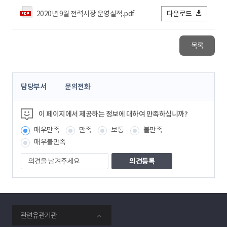
2020년 9월 전력시장 운영실적.pdf
다운로드
목록
콘
담당부서
문의전화
텐
츠
정
이 페이지에서 제공하는 정보에 대하여 만족하십니까?
보
매우만족
만족
보통
불만족
책
임
매우불만족
자
의
견
을
남
겨
주
smartKPX
세
관련유관기관
전
요