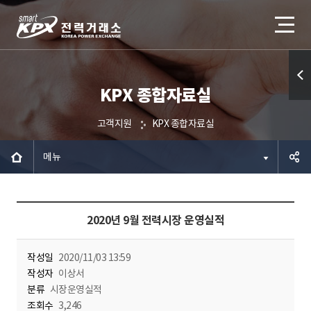
KPX 종합자료실
퀵메
뉴 열
고객지원
KPX 종합자료실
기
메뉴
공유하
2020년 9월 전력시장 운영실적
기
작성일
2020/11/03 13:59
작성자
이상서
분류
시장운영실적
조회수
3,246