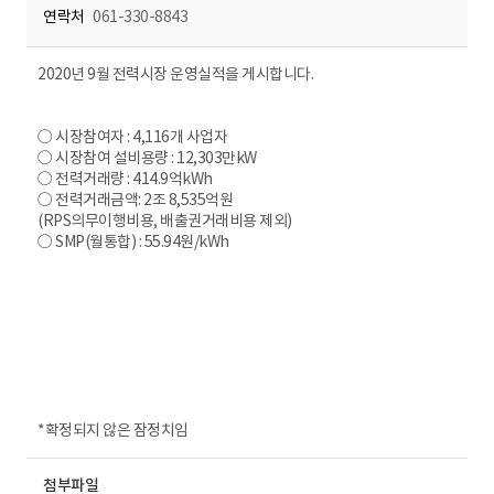
연락처
061-330-8843
2020년 9월 전력시장 운영실적을 게시합니다.
○ 시장참여자 : 4,116개 사업자
○ 시장참여 설비용량 : 12,303만kW
○ 전력거래량 : 414.9억kWh
○ 전력거래금액: 2조 8,535억원
(RPS의무이행비용, 배출권거래비용 제외)
○ SMP(월통합) : 55.94원/kWh
*확정되지 않은 잠정치임
첨부파일