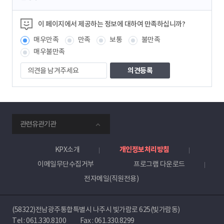
텐
츠
정
이 페이지에서 제공하는 정보에 대하여 만족하십니까?
보
매우만족
만족
보통
불만족
책
임
매우불만족
자
의
견
을
남
겨
주
smartKPX
세
관련유관기관
전
요
력
거
KPX소개
개인정보처리방침
래
이메일무단수집거부
프로그램 다운로드
소
전자메일(직원전용)
(58322)전남광주통합특별시 나주시 빛가람로 625(빛가람동)
Tel :
061.330.8100
Fax : 061.330.8299