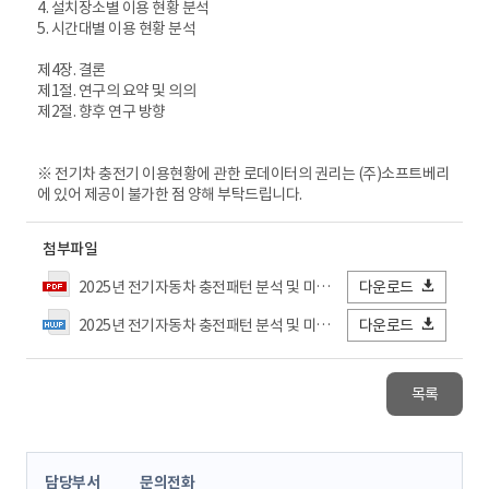
4. 설치장소별 이용 현황 분석
5. 시간대별 이용 현황 분석
제4장. 결론
제1절. 연구의 요약 및 의의
제2절. 향후 연구 방향
※ 전기차 충전기 이용현황에 관한 로데이터의 권리는 (주)소프트베리
에 있어 제공이 불가한 점 양해 부탁드립니다.
첨부파일
2025년 전기자동차 충전패턴 분석 및 미래전망 연구_최종보고서.pdf
다운로드
2025년 전기자동차 충전패턴 분석 및 미래전망 연구_최종보고서.hwp
다운로드
목록
콘
담당부서
문의전화