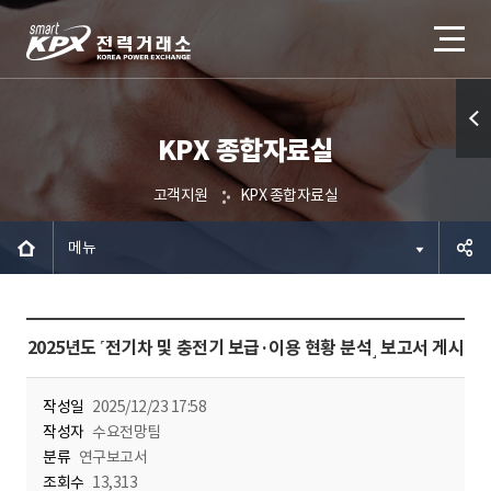
KPX 종합자료실
퀵메
뉴 열
고객지원
KPX 종합자료실
기
메뉴
공유하
2025년도 ˹전기차 및 충전기 보급·이용 현황 분석˼ 보고서 게시
기
작성일
2025/12/23 17:58
작성자
수요전망팀
분류
연구보고서
조회수
13,313