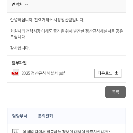
연락처
--
안녕하십니까, 전력거래소 시장정산팀입니다.
회원사의 전력시장 이해도 증진을 위해 발간한 정산규칙해설서를 공유
드립니다.
감사합니다.
첨부파일
2025 정산규칙 해설서.pdf
다운로드
목록
콘
담당부서
문의전화
텐
츠
정
이 페이지에서 제공하는 정보에 대하여 만족하십니까?