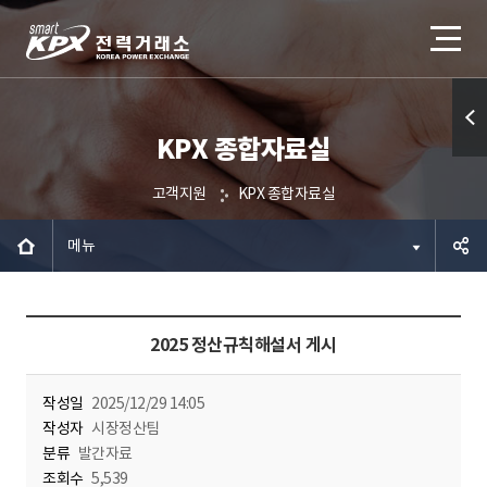
KPX 종합자료실
퀵메
뉴 열
고객지원
KPX 종합자료실
기
메뉴
공유하
2025 정산규칙해설서 게시
기
작성일
2025/12/29 14:05
작성자
시장정산팀
분류
발간자료
조회수
5,539