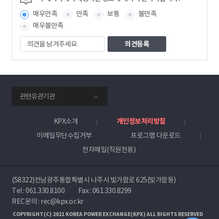
보
매우만족
만족
보통
불만족
책
임
매우불만족
자
의
견
을
남
겨
주
smartKPX
세
관련유관기관
전
요
력
거
KPX소개
개인정보처리방침
래
이메일무단수집거부
프로그램 다운로드
소
전자메일(직원전용)
(58322)전남광주통합특별시 나주시 빛가람로 625(빛가람동)
Tel :
061.330.8100
Fax : 061.330.8299
REC문의 : rec@kpx.or.kr
COPYRIGHT(C) 2021 KOREA POWER EXCHANGE(KPX) ALL RIGHTS RESERVED