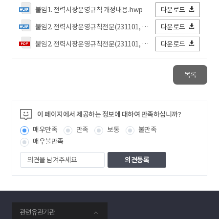
붙임1. 전력시장운영규칙 개정내용.hwp
다운로드
붙임2. 전력시장운영규칙전문(231101, 공고).hwp
다운로드
붙임2. 전력시장운영규칙전문(231101, 공고).pdf
다운로드
목록
이 페이지에서 제공하는 정보에 대하여 만족하십니까?
매우만족
만족
보통
불만족
매우불만족
의
견
을
남
겨
주
smartKPX
세
관련유관기관
전