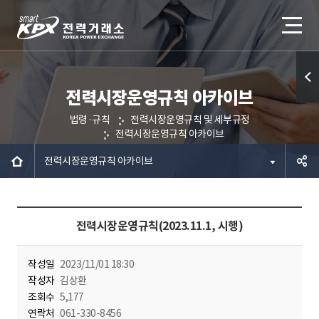
전력시장운영규칙 아카이브
퀵메
법령·규칙
전력시장운영규칙 및 세부규정
뉴 열
전력시장운영규칙 아카이브
기
전력시장운영규칙 아카이브
공유하
전력시장운영규칙(2023.11.1, 시행)
기
작성일
2023/11/01 18:30
작성자
김상환
조회수
5,177
연락처
061-330-8456