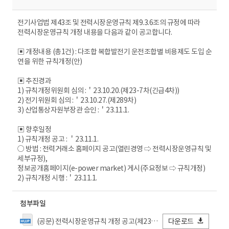
전기사업법 제43조 및 전력시장운영규칙 제9.3.6조의 규정에 따라
전력시장운영규칙 개정 내용을 다음과 같이 공고합니다.
▣ 개정내용 (총1건) : 다조합 복합발전기 운전조합별 비용제도 도입 순
연을 위한 규칙개정(안)
▣ 추진경과
1) 규칙개정위원회 심의 :＇23.10.20.(제23-7차(긴급4차))
2) 전기위원회 심의 :＇23.10.27.(제289차)
3) 산업통상자원부장관 승인 :＇23.11.1.
▣ 향후일정
1) 규칙개정 공고 : ＇23.11.1.
○ 방법 : 전력거래소 홈페이지 공고(열린경영 ⇨ 전력시장운영규칙 및
세부규정),
정보공개홈페이지(e-power market) 게시(주요정보 ⇨ 규칙개정)
2) 규칙개정 시행 :＇23.11.1.
첨부파일
(공문) 전력시장운영규칙 개정 공고(제23-7차(긴급4차) 규칙개정위원회).hwp
다운로드