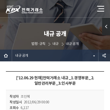
내규 공개
퀵메
뉴 열
법령·규칙
내규
내규 공개
기
내규 공개
공유하
['12.06.29 현재]전력거래소 내규_1.경영부문_2.
기
일반관리부문_3.인사부문
작성자
조인혜
작성일시
2012/06/29 00:00
조회수
6,117