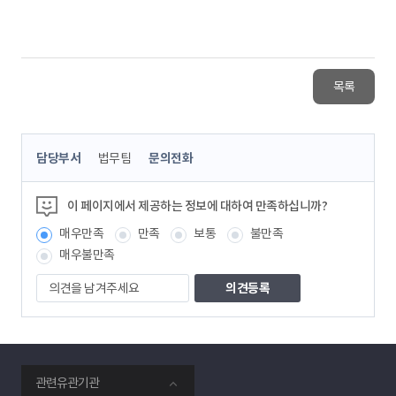
목록
콘
담당부서
법무팀
문의전화
텐
츠
정
이 페이지에서 제공하는 정보에 대하여 만족하십니까?
보
매우만족
만족
보통
불만족
책
임
매우불만족
자
의
견
을
남
겨
주
smartKPX
세
관련유관기관
전