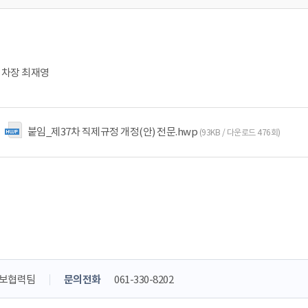
 차장 최재영
붙임_제37차 직제규정 개정(안) 전문.hwp
(93KB / 다운로드 476회)
홍보협력팀
문의전화
061-330-8202