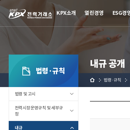
KPX소개
열린경영
ESG경
내규 공개
법령·규칙
홈
법령·규칙
법령 및 고시
전력시장운영규칙 및 세부규
정
내규