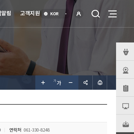
식알림
고객지원
언
KOR
어
로
선
그인
택
열
기
퀵
메
뉴
공유하
기
9
연락처
061-330-8248