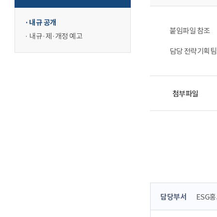
내규 공개
붙임파일 참조
내규·제·개정 예고
담당 전략기획팀
첨부파일
콘
담당부서
ESG
텐
츠