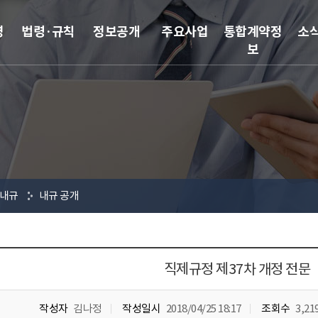
영
법령·규칙
정보공개
주요사업
통합계약정
소
보
내규
내규 공개
직제규정 제37차 개정 전문
작성자
김나정
작성일시
2018/04/25 18:17
조회수
3,21