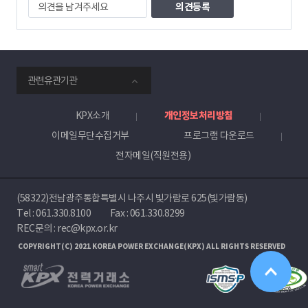
의
견
을
남
겨
주
smartKPX
세
관련유관기관
전
요
력
거
KPX소개
개인정보처리방침
래
이메일무단수집거부
프로그램 다운로드
소
전자메일(직원전용)
(58322)전남광주통합특별시 나주시 빛가람로 625(빛가람동)
Tel :
061.330.8100
Fax : 061.330.8299
REC문의 : rec@kpx.or.kr
COPYRIGHT(C) 2021 KOREA POWER EXCHANGE(KPX) ALL RIGHTS RESERVED