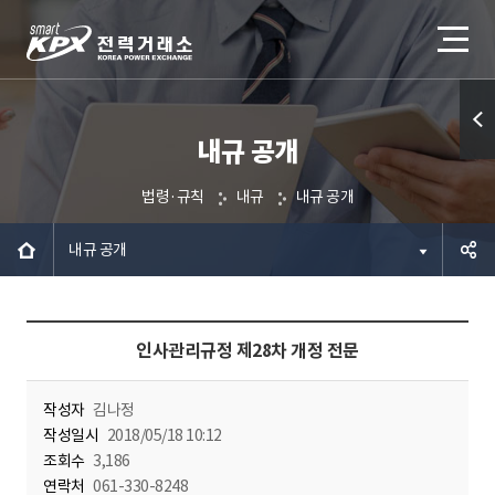
내규 공개
퀵메
뉴 열
법령·규칙
내규
내규 공개
기
내규 공개
공유하
인사관리규정 제28차 개정 전문
기
작성자
김나정
작성일시
2018/05/18 10:12
조회수
3,186
연락처
061-330-8248