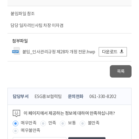
붙임파일 참조
담당 일자리인사팀 차장 이자겸
첨부파일
붙임_인사관리규정 제28차 개정 전문.hwp
다운로드
목록
콘
담당부서
ESG홍보협력팀
문의전화
061-330-8202
텐
츠
정
이 페이지에서 제공하는 정보에 대하여 만족하십니까?
보
매우만족
만족
보통
불만족
책
임
매우불만족
자