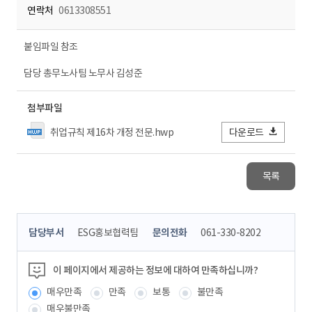
연락처
0613308551
붙임파일 참조
담당 총무노사팀 노무사 김성준
첨부파일
취업규칙 제16차 개정 전문.hwp
다운로드
목록
콘
담당부서
ESG홍보협력팀
문의전화
061-330-8202
텐
츠
정
이 페이지에서 제공하는 정보에 대하여 만족하십니까?
보
매우만족
만족
보통
불만족
책
임
매우불만족