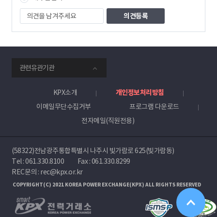
자
의
견
을
남
겨
주
smartKPX
세
관련유관기관
전
요
력
거
KPX소개
개인정보처리방침
래
이메일무단수집거부
프로그램 다운로드
소
전자메일(직원전용)
(58322)전남광주통합특별시 나주시 빛가람로 625(빛가람동)
Tel :
061.330.8100
Fax : 061.330.8299
REC문의 : rec@kpx.or.kr
COPYRIGHT(C) 2021 KOREA POWER EXCHANGE(KPX) ALL RIGHTS RESERVED