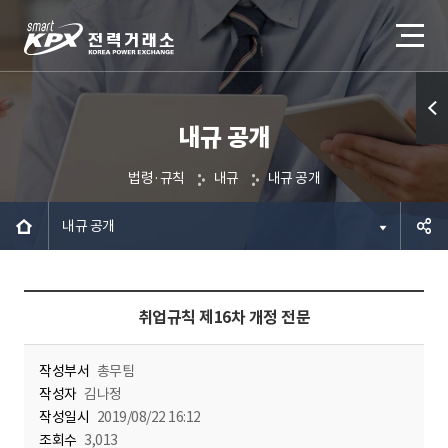
내규 공개
퀵메
뉴 열
법령·규칙
내규
내규 공개
기
내규 공개
공유하
취업규칙 제16차 개정 전문
기
작성부서
총무팀
작성자
김나정
작성일시
2019/08/22 16:12
조회수
3,013