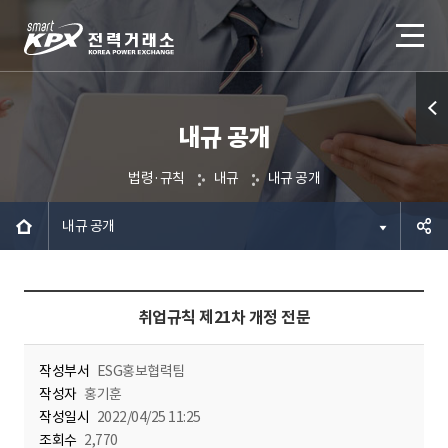
내규 공개
퀵메
뉴 열
법령·규칙
내규
내규 공개
기
내규 공개
공유하
취업규칙 제21차 개정 전문
기
작성부서
ESG홍보협력팀
작성자
홍기훈
작성일시
2022/04/25 11:25
조회수
2,770