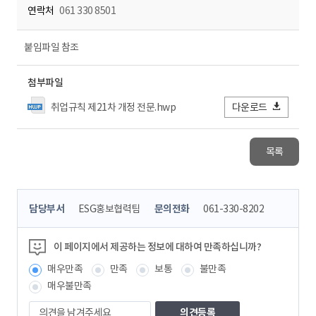
연락처
061 330 8501
붙임파일 참조
첨부파일
취업규칙 제21차 개정 전문.hwp
다운로드
목록
콘
담당부서
ESG홍보협력팀
문의전화
061-330-8202
텐
츠
정
이 페이지에서 제공하는 정보에 대하여 만족하십니까?
보
매우만족
만족
보통
불만족
책
임
매우불만족
자
의