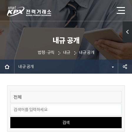
내규 공개
퀵메
뉴 열
법령·규칙
내규
내규 공개
기
내규 공개
공유하
기
검색