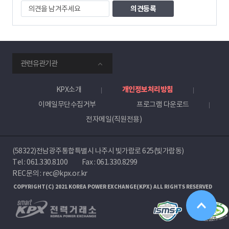
의
견
을
남
겨
주
smartKPX
세
관련유관기관
전
요
력
거
KPX소개
개인정보처리방침
래
이메일무단수집거부
프로그램 다운로드
소
전자메일(직원전용)
(58322)전남광주통합특별시 나주시 빛가람로 625(빛가람동)
Tel :
061.330.8100
Fax : 061.330.8299
REC문의 : rec@kpx.or.kr
COPYRIGHT(C) 2021 KOREA POWER EXCHANGE(KPX) ALL RIGHTS RESERVED