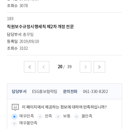
3078
183
직원보수규정시행세칙 제2차 개정 전문
총무팀
2019/09/10
3102
20
39
처음
이전
다음
마지막
콘
담당부서
ESG홍보협력팀
문의전화
061-330-8202
텐
츠
정
이 페이지에서 제공하는 정보에 대하여 만족하십니까?
보
매우만족
만족
보통
불만족
책
임
매우불만족
자