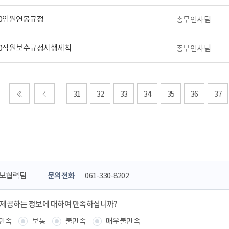
00임원연봉규정
총무인사팀
10직원보수규정시행세칙
총무인사팀
31
32
33
34
35
36
37
처음
이전
홍보협력팀
문의전화
061-330-8202
 제공하는 정보에 대하여 만족하십니까?
만족
보통
불만족
매우불만족