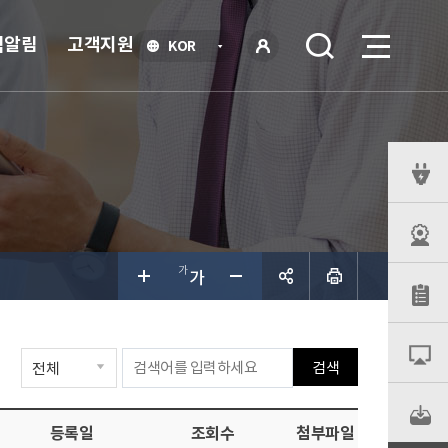
식알림
고객지원
언
KOR
어
로
선
그인
택
열
기
퀵
메
뉴
공유하
검색
기
등록일
조회수
첨부파일