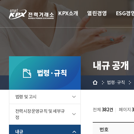
KPX소개
열린경영
ESG경
내규 공개
법령·규칙
홈
법령·규칙
법령 및 고시
전체
382건
페이지
전력시장운영규칙 및 세부규
정
번호
내규