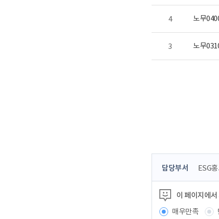
노무04
4
노무03
3
콘
담당부서
ESG
텐
츠
이 페이지에서
정
보
매우만족
책