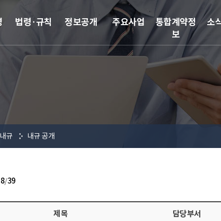
영
법령·규칙
정보공개
주요사업
통합계약정
소
보
내규
내규 공개
38
/
39
제목
담당부서