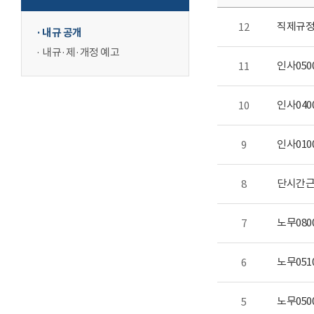
직제규
12
내규 공개
내규·제·개정 예고
인사05
11
인사04
10
인사01
9
단시간근
8
노무08
7
노무05
6
노무05
5