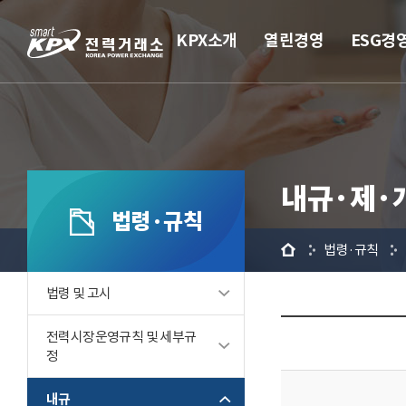
KPX소개
열린경영
ESG경
내규·제·
법령·규칙
홈
법령·규칙
법령 및 고시
전력시장운영규칙 및 세부규
정
내규