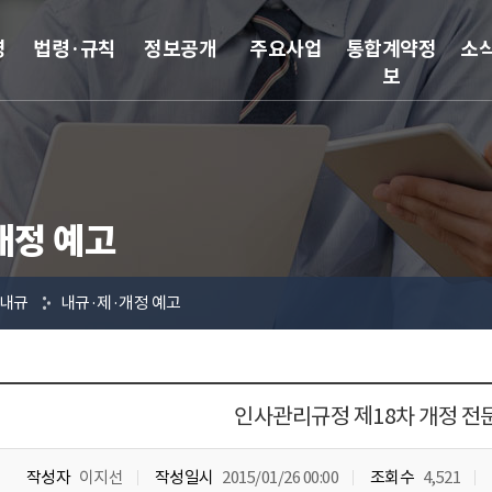
영
법령·규칙
정보공개
주요사업
통합계약정
소
보
개정 예고
내규
내규·제·개정 예고
인사관리규정 제18차 개정 전
작성자
이지선
작성일시
2015/01/26 00:00
조회수
4,521