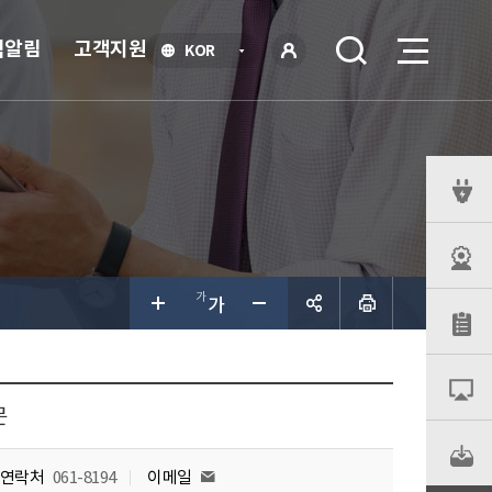
식알림
고객지원
언
KOR
어
로
선
그인
택
열
기
퀵
메
뉴
공유하
기
문
연락처
061-8194
이메일