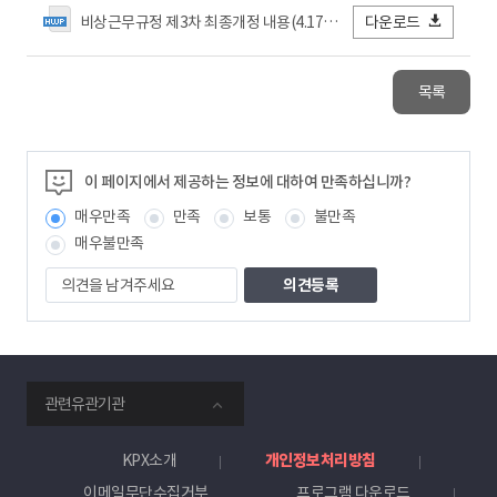
비상근무규정 제3차 최종개정 내용(4.17).hwp
다운로드
목록
이 페이지에서 제공하는 정보에 대하여 만족하십니까?
매우만족
만족
보통
불만족
매우불만족
의
견
을
남
겨
주
smartKPX
세
관련유관기관
전
요
력
거
KPX소개
개인정보처리방침
래
이메일무단수집거부
프로그램 다운로드
소