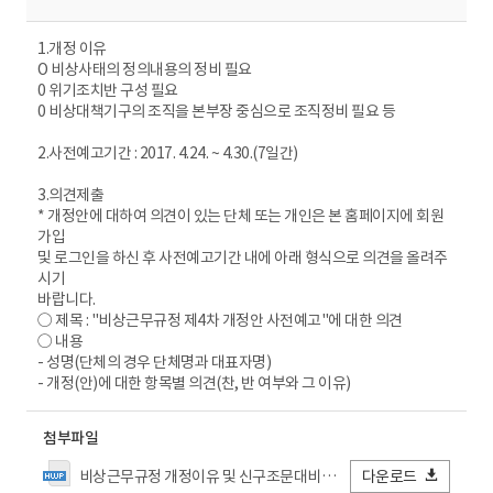
1.개정 이유
O 비상사태의 정의내용의 정비 필요
0 위기조치반 구성 필요
0 비상대책기구의 조직을 본부장 중심으로 조직정비 필요 등
2.사전예고기간 : 2017. 4.24. ~ 4.30.(7일간)
3.의견제출
* 개정안에 대하여 의견이 있는 단체 또는 개인은 본 홈페이지에 회원
가입
및 로그인을 하신 후 사전예고기간 내에 아래 형식으로 의견을 올려주
시기
바랍니다.
○ 제목 : "비상근무규정 제4차 개정안 사전예고"에 대한 의견
○ 내용
- 성명(단체의 경우 단체명과 대표자명)
- 개정(안)에 대한 항목별 의견(찬, 반 여부와 그 이유)
첨부파일
비상근무규정 개정이유 및 신구조문대비표(최종).hwp
다운로드