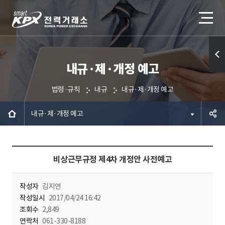
내규·제·개정 예고
퀵메
뉴 열
법령·규칙
내규
내규·제·개정 예고
기
내규·제·개정 예고
공유하
비상근무규정 제4차 개정안 사전예고
기
작성자
김지연
작성일시
2017/04/24 16:42
조회수
2,849
연락처
061-330-8188