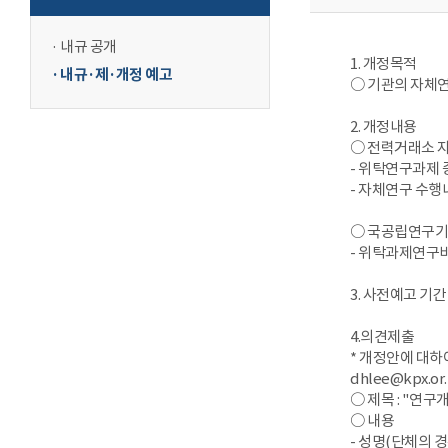
내규 공개
1. 개정목적
내규·제·개정 예고
○ 기관의 자체
2. 개정내용
○ 전력거래소 자
- 위탁연구과제 
- 자체연구 수행
○ 국공립연구기
- 위탁과제연구
3. 사전예고 기간 : 
4.의견제출
* 개정안에 대하
dhlee@kpx.or.
○ 제목 : "연
○ 내용
- 성명(단체의 