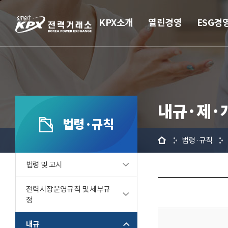
KPX소개
열린경영
ESG경
내규·제·
법령·규칙
홈
법령·규칙
법령 및 고시
전력시장운영규칙 및 세부규
정
내규