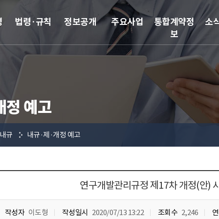
영
법령·규칙
정보공개
주요사업
통합계약정
소
보
개정 예고
내규
내규·제·개정 예고
연구개발관리규정 제17차 개정(안) 
작성자
이도형
작성일시
2020/07/13 13:22
조회수
2,246
연