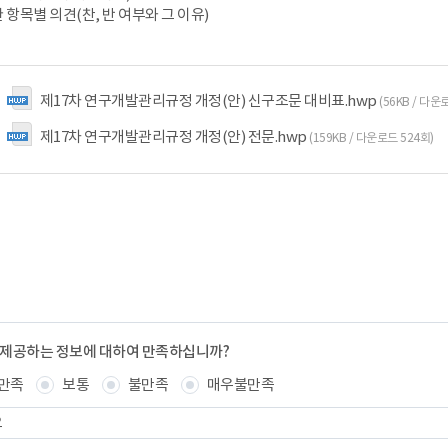
한 항목별 의견(찬, 반 여부와 그 이유)
제17차 연구개발관리규정 개정(안) 신구조문 대비표.hwp
(56KB / 다운
제17차 연구개발관리규정 개정(안) 전문.hwp
(159KB / 다운로드 524회)
 제공하는 정보에 대하여 만족하십니까?
만족
보통
불만족
매우불만족