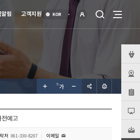
식알림
고객지원
언
KOR
어
로
선
그인
택
열
기
퀵
메
뉴
공유하
기
사전예고
락처
061-330-8207
이메일