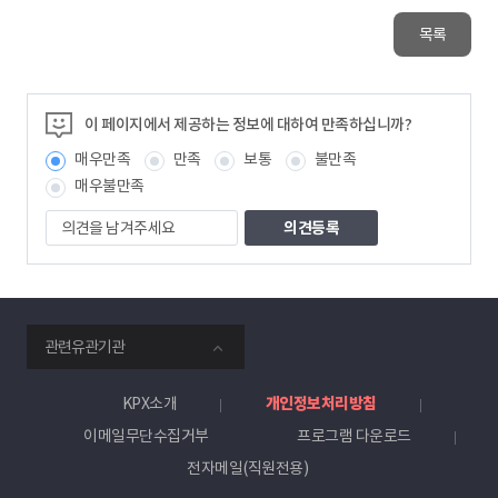
목록
이 페이지에서 제공하는 정보에 대하여 만족하십니까?
매우만족
만족
보통
불만족
매우불만족
의
견
을
남
겨
주
smartKPX
세
관련유관기관
전
요
력
거
KPX소개
개인정보처리방침
래
이메일무단수집거부
프로그램 다운로드
소
전자메일(직원전용)