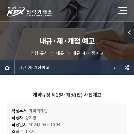
내규·제·개정 예고
퀵메
뉴 열
법령·규칙
내규
내규·제·개정 예고
기
내규·제·개정 예고
공유하
계약규정 제15차 개정(안) 사전예고
기
작성부서
계약회계팀
작성자
성지영
작성일시
2024/09/06 10:04
조회수
1,321