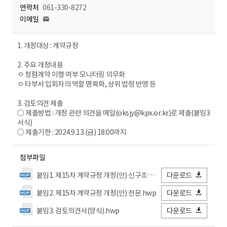
연락처
061-330-8272
이메일
1. 개정대상 : 계약규정
2. 주요 개정내용
ㅇ 청렴계약 이행 여부 모니터링 의무화
ㅇ 타부서 입회자의 역할 명확화, 상위 법령 반영 등
3. 검토의견 제출
○ 제출방법 : 개정 관련 의견을 메일(oksjy@kpx.or.kr)로 제출(붙임3
서식)
○ 제출기한 : 2024.9.13.(금) 18:00까지
첨부파일
붙임1. 제15차 계약규정 개정(안) 신구조문대비표.hwp
다운로드
붙임2. 제15차 계약규정 개정(안) 전문.hwp
다운로드
붙임3. 검토의견서(양식).hwp
다운로드