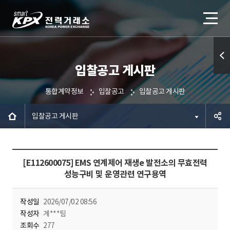
입찰공고 게시판
퀵메
뉴 열
통합계약정보
입찰공고
입찰공고 게시판
기
입찰공고 게시판
공유하
[E112600075] EMS 연계제어 재생e 발전소의 무효전력
기
성능구비 및 운영관련 연구용역
작성일
2026/07/02 08:56
작성자
계***팀
조회수
277