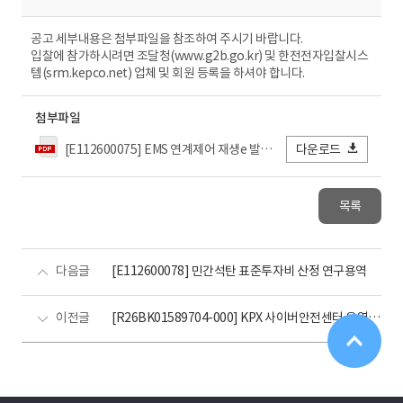
공고 세부내용은 첨부파일을 참조하여 주시기 바랍니다.
입찰에 참가하시려면 조달청(www.g2b.go.kr) 및 한전전자입찰시스
템(srm.kepco.net) 업체 및 회원 등록을 하셔야 합니다.
첨부파일
[E112600075] EMS 연계제어 재생e 발전소의 무효전력 성능구비 및 운영관련 연구용역.pdf
다운로드
목록
다음글
[E112600078] 민간석탄 표준투자비 산정 연구용역
이전글
[R26BK01589704-000] KPX 사이버안전센터 운영 위탁 용역(긴급공고)