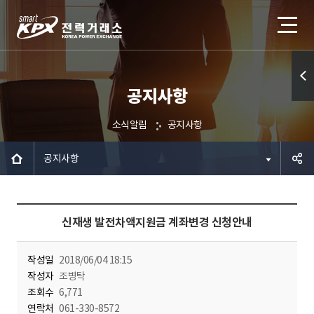
공지사항
퀵메
뉴 열
소식알림
공지사항
기
공지사항
공유하
신재생 발전차액지원금 계좌변경 신청안내
기
작성일
2018/06/04 18:15
작성자
조병탁
조회수
6,771
연락처
061-330-8572