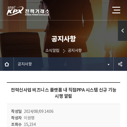
공지사항
퀵메
뉴 열
소식알림
공지사항
기
공지사항
공유하
전력신사업 비즈니스 플랫폼 내 직접PPA 시스템 신규 기능
기
시행 알림
작성일
2024/08/09 14:06
작성자
이원행
조회수
15,234