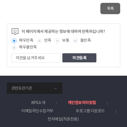
목록
이 페이지에서 제공하는 정보에 대하여 만족하십니까?
매우만족
만족
보통
불만족
매우불만족
의
견
을
남
겨
주
smartKPX
세
관련유관기관
전
요
력
거
KPX소개
개인정보처리방침
래
이메일무단수집거부
프로그램 다운로드
소
전자메일(직원전용)