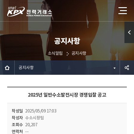
공지사항
퀵메
뉴 열
소식알림
공지사항
기
공지사항
공유하
2025년 일반수소발전시장 경쟁입찰 공고
기
작성일
2025/05/09 17:03
작성자
수소시장팀
조회수
20,207
연락처
--